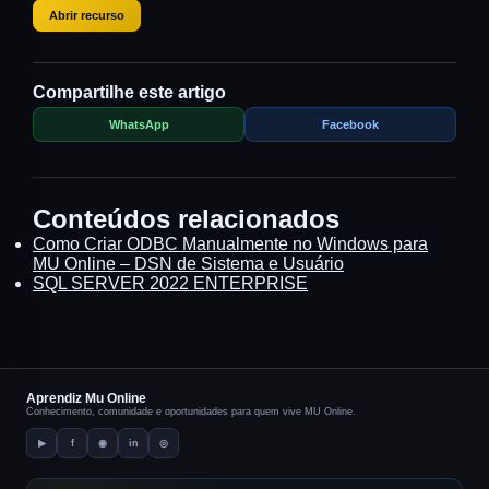
Abrir recurso
Compartilhe este artigo
WhatsApp
Facebook
Conteúdos relacionados
Como Criar ODBC Manualmente no Windows para
MU Online – DSN de Sistema e Usuário
SQL SERVER 2022 ENTERPRISE
Aprendiz Mu Online
Conhecimento, comunidade e oportunidades para quem vive MU Online.
▶
f
◉
in
◎