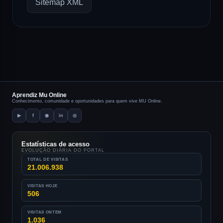
Sitemap XML
Aprendiz Mu Online
Conhecimento, comunidade e oportunidades para quem vive MU Online.
▶
f
◉
in
◎
Estatísticas de acesso
EVOLUÇÃO DIÁRIA DO PORTAL
TOTAL DE VISITAS
21.006.938
VISITAS HOJE
506
VISITAS ONTEM
1.036